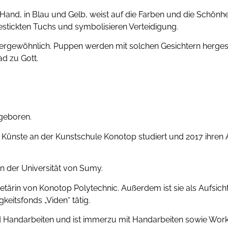
r Hand, in Blau und Gelb, weist auf die Farben und die Schönhe
bestickten Tuchs und symbolisieren Verteidigung.
ßergewöhnlich. Puppen werden mit solchen Gesichtern hergestel
ad zu Gott.
geboren.
 Künste an der Kunstschule Konotop studiert und 2017 ihren 
n der Universität von Sumy.
kretärin von Konotop Polytechnic. Außerdem ist sie als Aufsic
gkeitsfonds „Viden“ tätig.
nd Handarbeiten und ist immerzu mit Handarbeiten sowie Wor