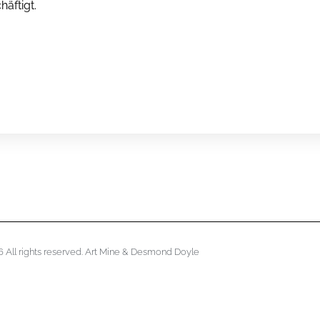
äftigt.
 All rights reserved. Art Mine & Desmond Doyle