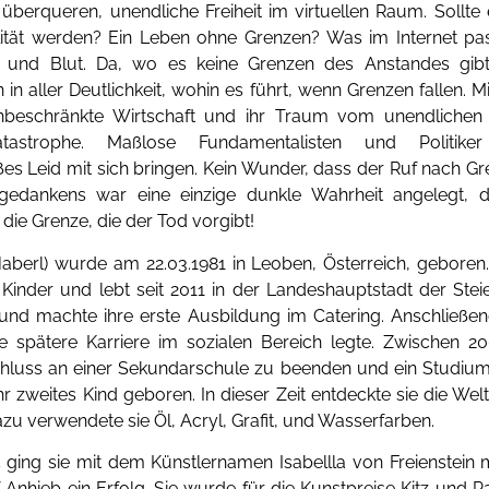
t überqueren, unendliche Freiheit im virtuellen Raum. Sollt
tät werden? Ein Leben ohne Grenzen? Was im Internet pass
 und Blut. Da, wo es keine Grenzen des Anstandes gibt, 
 in aller Deutlichkeit, wohin es führt, wenn Grenzen fallen.
unbeschränkte Wirtschaft und ihr Traum vom unendlichen
tastrophe. Maßlose Fundamentalisten und Politike
s Leid mit sich bringen. Kein Wunder, dass der Ruf nach Gr
edankens war eine einzige dunkle Wahrheit angelegt, die 
ie Grenze, die der Tod vorgibt!
aberl) wurde am 22.03.1981 in Leoben, Österreich, geboren. 
inder und lebt seit 2011 in der Landeshauptstadt der Steie
nd machte ihre erste Ausbildung im Catering. Anschließend
e spätere Karriere im sozialen Bereich legte. Zwischen 2
chluss an einer Sekundarschule zu beenden und ein Studium 
 zweites Kind geboren. In dieser Zeit entdeckte sie die We
u verwendete sie Öl, Acryl, Grafit, und Wasserfarben.
 ging sie mit dem Künstlernamen Isabellla von Freienstein 
f Anhieb ein Erfolg. Sie wurde für die Kunstpreise Kitz und