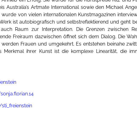
eis Australia’s Artmate International sowie den Michael Ange
n wurde von vielen internationalen Kunstmagazinen intervi
r Werk ist autobiografisch und selbstreflektierend und geht b
r auch Raum zur Interpretation. Die Grenzen zwischen Re
hende Freiraum dazwischen öffnet sich dem Dialog. Die Wa
r werden Frauen und umgekehrt. Es entstehen beinahe zwitt
es Merkmal ihrer Kunst ist die komplexe Linearität, die
ienstein
onja.florian.14
ti_freienstein