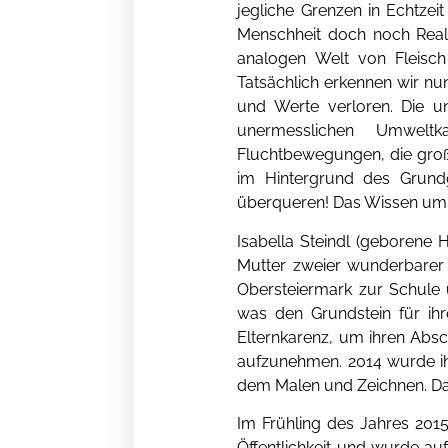
jegliche Grenzen in Echtzei
Menschheit doch noch Reali
analogen Welt von Fleisch
Tatsächlich erkennen wir nun
und Werte verloren. Die 
unermesslichen Umweltka
Fluchtbewegungen, die große
im Hintergrund des Grundg
überqueren! Das Wissen um d
Isabella Steindl (geborene H
Mutter zweier wunderbarer K
Obersteiermark zur Schule u
was den Grundstein für ihr
Elternkarenz, um ihren Abs
aufzunehmen. 2014 wurde ihr
dem Malen und Zeichnen. Daz
Im Frühling des Jahres 2015
Öffentlichkeit und wurde au